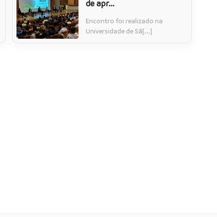
de apr...
Encontro foi realizado na
Universidade de Sã[...]