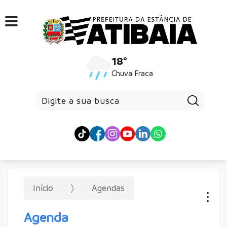
18°
Chuva Fraca
Pesqui
Início
Agendas
Agenda