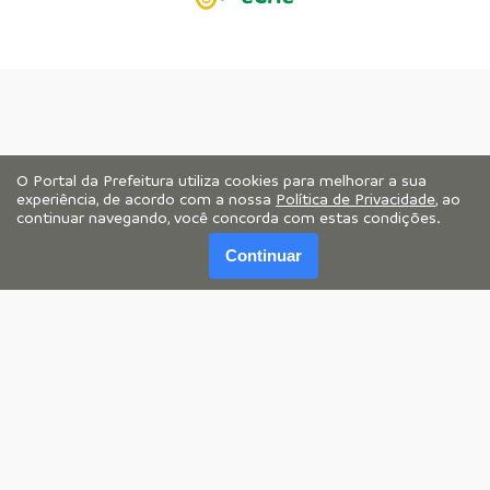
O Portal da Prefeitura utiliza cookies para melhorar a sua
experiência, de acordo com a nossa
Política de Privacidade
, ao
continuar navegando, você concorda com estas condições.
Continuar