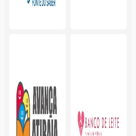
Plano Municipal de Saneamento Básico
Feiras Livres
Requerimento Registro SIM
Grota Funda
PMAT
Central de vagas em Creches
ICMS DIPAM