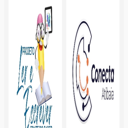
Cultura Atibaia
Certidões
Empresa Fácil
Boletim Escolar
Parcerias com Entidades do 3º Setor
Resíduos da Construção Civil
Defesa Animal