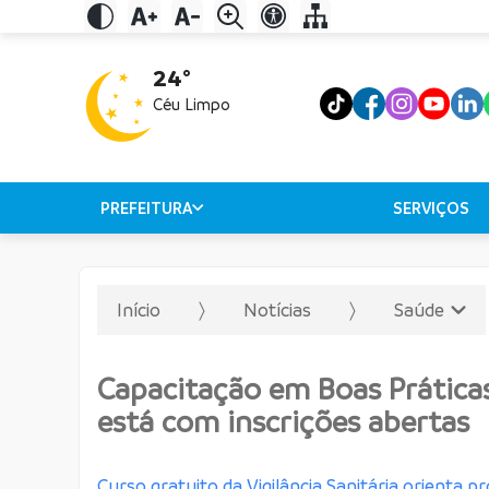
24°
Céu Limpo
PREFEITURA
SERVIÇOS
Início
Notícias
Saúde
Capacitação em Boas Prática
está com inscrições abertas
Curso gratuito da Vigilância Sanitária orienta p