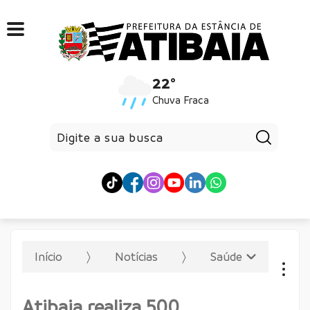
22°
Chuva Fraca
Pesqui
Início
Notícias
Saúde
Atibaia realiza 500