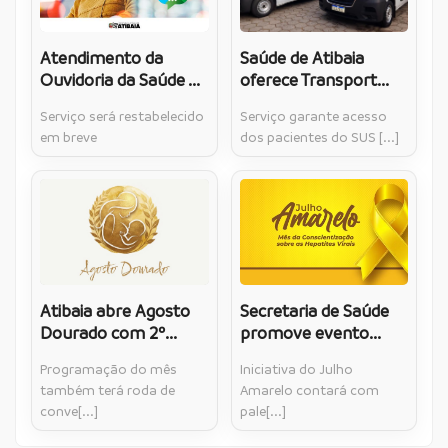
Atendimento da
Saúde de Atibaia
Ouvidoria da Saúde ...
oferece Transport...
Serviço será restabelecido
Serviço garante acesso
em breve
dos pacientes do SUS [...]
Atibaia abre Agosto
Secretaria de Saúde
Dourado com 2º...
promove evento...
Programação do mês
Iniciativa do Julho
também terá roda de
Amarelo contará com
conve[...]
pale[...]