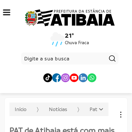
21°
Chuva Fraca
Pesqui
Início
Notícias
Pat
PAT de Atibaia está com mais