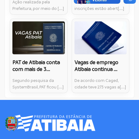
Ação realizada pela
Vagas são limitadas e
Prefeitura, por meio do [...]
inscrições estão abert[...]
PAT de Atibaia conta
Vagas de emprego
com mais de 3...
Atibaia continua ...
Segundo pesquisa da
De acordo com Caged,
SystemBrasil, PAT ficou [...]
cidade teve 273 vagas a[...]