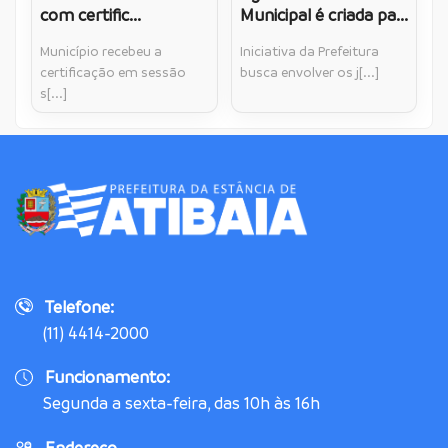
com certific...
Municipal é criada pa...
Município recebeu a
Iniciativa da Prefeitura
certificação em sessão
busca envolver os j[...]
s[...]
Telefone:
(11) 4414-2000
Funcionamento:
Segunda a sexta-feira, das 10h às 16h