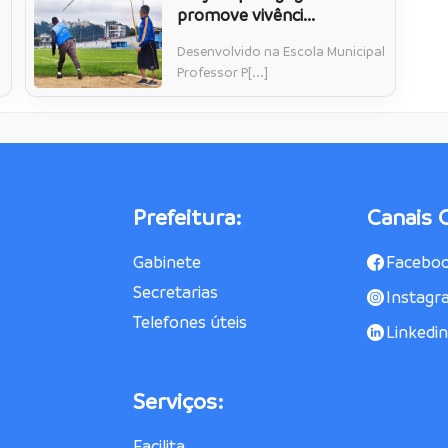
promove vivênci...
Desenvolvido na Escola Municipal
Professor P[...]
Prefeitura:
Canais O
Gabinete
Facebo
Secretarias
Instagr
Telefones úteis
Linkedin
Serviços:
Facilita