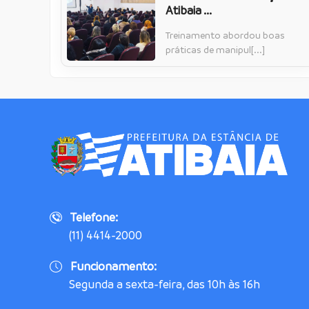
Atibaia ...
Treinamento abordou boas
práticas de manipul[...]
Telefone:
(11) 4414-2000
Funcionamento:
Segunda a sexta-feira, das 10h às 16h