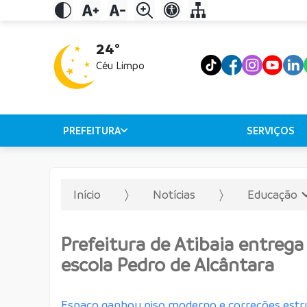
24°
Céu Limpo
PREFEITURA
SERVIÇOS
Início
Notícias
Educação
Prefeitura de Atibaia entreg
escola Pedro de Alcântara
Espaço ganhou piso moderno e correções estrut