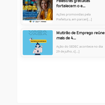
Palestras gratuitas
fortalecem o e...
Ações promovidas pela
Prefeitura, em parceri[...]
Mutirão de Emprego reúne
mais de 4...
Ação do SEDEC acontece no dia
29 de julho, c[...]