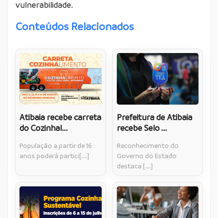
vulnerabilidade.
Conteúdos Relacionados
Atibaia recebe carreta
Prefeitura de Atibaia
do Cozinhal...
recebe Selo ...
População a partir de 16
Reconhecimento do
anos poderá partici[...]
Governo do Estado
destaca [...]