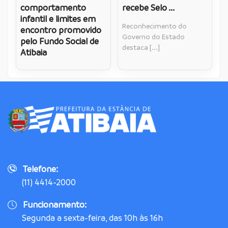
comportamento
recebe Selo ...
infantil e limites em
Reconhecimento do
encontro promovido
Governo do Estado
pelo Fundo Social de
destaca [...]
Atibaia
Telefone:
(11) 4414-2000
Funcionamento:
Segunda a sexta-feira, das 10h às 16h