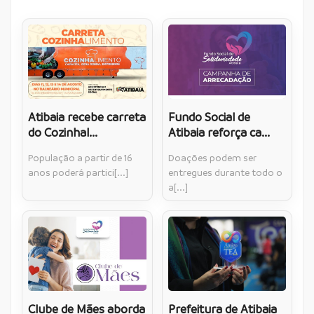
Atibaia recebe carreta
Fundo Social de
do Cozinhal...
Atibaia reforça ca...
População a partir de 16
Doações podem ser
anos poderá partici[...]
entregues durante todo o
a[...]
Clube de Mães aborda
Prefeitura de Atibaia