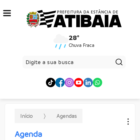
28°
Chuva Fraca
Pesqui
Início
Agendas
Agenda